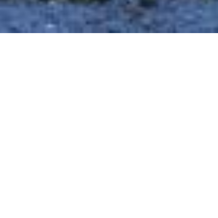
Centre d’accueil et de découverte, ce
petit complexe moderne et adapté
est destiné à héberger les familles ou
les groupes qui souhaitent passer un
séjour agréable en presqu’île de
Crozon, Finistère.
Situé au coeur d’Argol, petit village de
la presqu’île, dans l’enclos paroissial.